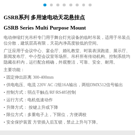
1
2
3
4
5
6
7
8
GSRB系列 多用途电动天花悬挂点
GSRB Series Multi Purpose Mount
电动伸缩灯光吊杆专门用于舞台灯光设备的临时吊装，适用于吊装点
位分散，建筑层高有限，天花内净高度较低的空间。
广泛应用于会议中心、宴会厅、婚礼教堂、时装表演跑道、展示厅、
新闻发布厅、中小型会议室等场所。吊杆所有传动机构、控制系统均
隐藏在杆内，运行配合精确，外观整洁，可靠、安全、耐用。
主要功能：
• 固定伸出距离 300-400mm
• 供电电压、电流 220V AC /2组16A输出，两组DMX512信号输出
• 控制方式：弱点干触点/RF/RS485控制
• 运行方式：电机低速动作
• 升降方式： 按键上升或下降
• 限位方式：多重电子上，下限位，方便调校
• 安全保护装置 方管插入后互锁，禁止上升与下降。