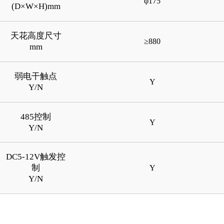
φ175
(D×W×H)mm
天花高度尺寸
≥880
mm
弱电干触点
Y
Y/N
485控制
Y
Y/N
DC5-12V触发控
制
Y
Y/N