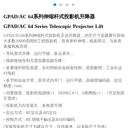
1
2
3
4
GPAD/AC 64系列伸缩杆式投影机升降器
GPAD/AC 64 Series Telescopic Projector Lift
GPAD/AC64系列伸缩杆式投影机天花升降器，内空尺寸及载重可容纳
大多数20000流明的工程投影机，具有单杆伸缩，线条简洁，与各类
装修风格百搭。
• 导柱形式升降，运行平稳，多点承吊；
• 线材收纳专利无需负重也能升降；
• 多重保护防坠装置，全封闭铝合金框架结构，坚固耐用；工业长运
行电机；
• 多节铝合金方管，双开式内开门；运行平稳；高精度编码器，定位
精度≤1mm.
• 内置线缆：投影机电源线×1、HDMI2.0×1、6类网线×1；（可定制其
它需求）
• 投影机万向安装爪，多角度可调.
• 定位方式：RF定位及485定位
• 控制方式：RF,弱电干触点及RS485编码.
(安装投影机尺寸为建议尺寸，仅供参考，以实际尺寸为准)