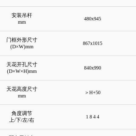
安装吊杆
480x945
mm
门框外形尺寸
867x1015
(D×W)mm
天花开孔尺寸
840x990
(D×W×H)mm
天花高度尺寸
＞H+50
mm
角度调节
1 8 4 4
上/下/左/右