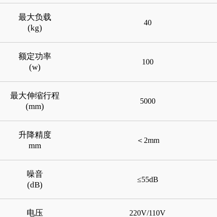
最大负载
40
(kg)
额定功率
100
(w)
最大伸缩行程
5000
(mm)
升降精度
＜2mm
mm
噪音
≤55dB
(dB)
电压
220V/110V