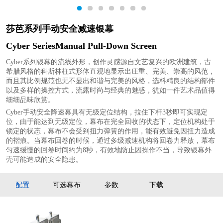
1
2
3
4
5
6
7
莎芭系列手动安全减速银幕
Cyber SeriesManual Pull-Down Screen
Cyber系列银幕的流线外形，创作灵感源自文艺复兴的欧洲建筑，古
希腊风格的科斯林柱式形体直观地显示出庄重、完美、崇高的风范，
而且其比例规范也无不显出和谐与完美的风格，选料精良的结构部件
以及多样的操控方式，流露时尚与经典的魅惑，犹如一件艺术品值得
细细品味欣赏。
Cyber手动安全降速幕具有无级定位结构，拉住下杆3秒即可实现定
位，由于能达到无级定位，幕布在完全回收的状态下，定位机构处于
锁定的状态，幕布不会受到扭力弹簧的作用，能有效避免因扭力造成
的褶痕。当幕布回卷的时候，通过多级减速机构将回卷力释放，幕布
匀速缓慢的回卷时间约为8秒，有效地防止因操作不当，导致银幕外
壳可能造成的安全隐患。
配置
可选幕布
参数
下载