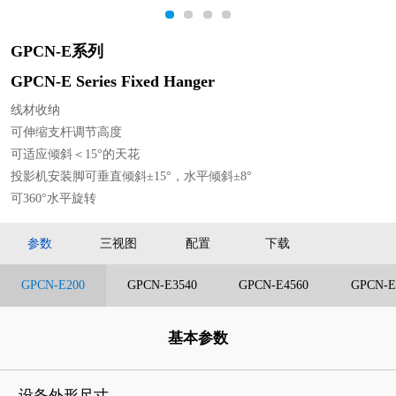
1
2
3
4
GPCN-E系列
GPCN-E Series Fixed Hanger
线材收纳
可伸缩支杆调节高度
可适应倾斜＜15°的天花
投影机安装脚可垂直倾斜±15°，水平倾斜±8°
可360°水平旋转
参数
三视图
配置
下载
GPCN-E200
GPCN-E3540
GPCN-E4560
GPCN-E
基本参数
设备外形尺寸