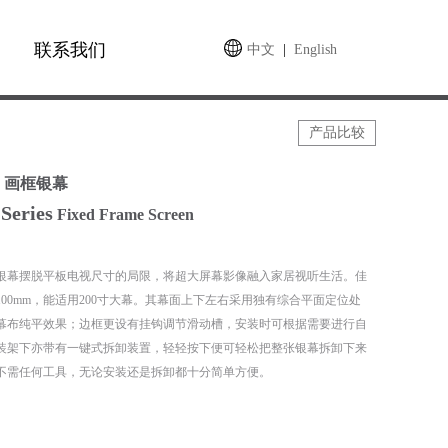
联系我们
中文
|
English
产品比较
画框银幕
Series
Fixed Frame Screen
银幕摆脱平板电视尺寸的局限，将超大屏幕影像融入家居视听生活。佳
100mm，能适用200寸大幕。其幕面上下左右采用独有综合平面定位处
幕布纯平效果；边框更设有挂钩调节滑动槽，安装时可根据需要进行自
装架下亦带有一键式拆卸装置，轻轻按下便可轻松把整张银幕拆卸下来
不需任何工具，无论安装还是拆卸都十分简单方便。